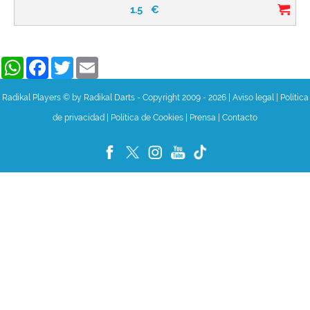
1.5
€
WhatsApp
Facebook
Twitter
Email
Radikal Players © by Radikal Darts - Copyright 2009 - 2026
|
Aviso legal
|
Política
de privacidad
|
Política de Cookies
|
Prensa
|
Contacto