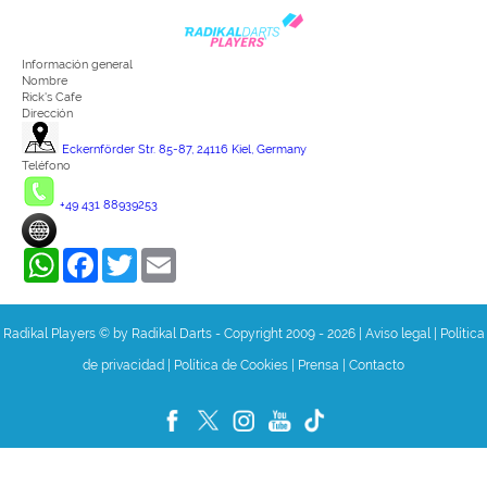
Información general
Nombre
Rick's Cafe
Dirección
Eckernförder Str. 85-87, 24116 Kiel, Germany
Teléfono
+49 431 88939253
WhatsApp
Facebook
Twitter
Email
Radikal Players © by Radikal Darts - Copyright 2009 - 2026
|
Aviso legal
|
Política
de privacidad
|
Política de Cookies
|
Prensa
|
Contacto